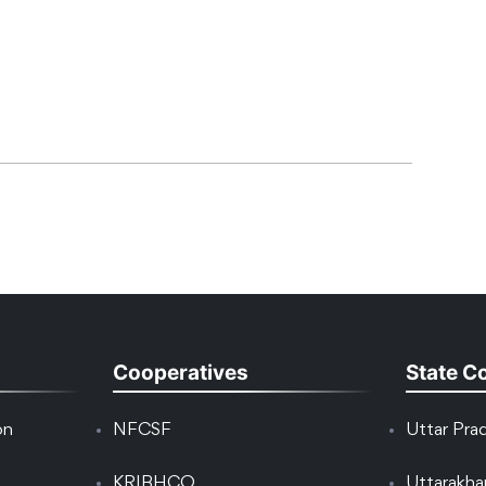
Cooperatives
State C
on
NFCSF
Uttar Pra
KRIBHCO
Uttarakh