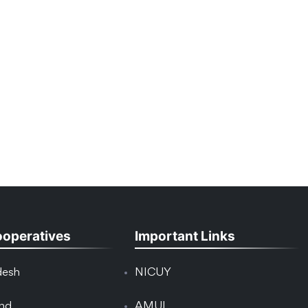
ooperatives
Important Links
desh
NICUY
and
AMUI