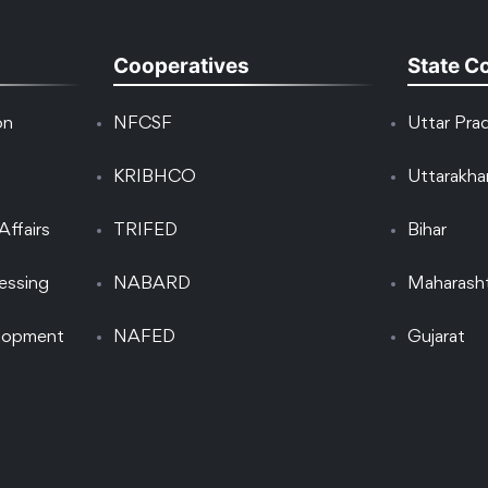
Cooperatives
State C
on
NFCSF
Uttar Pra
KRIBHCO
Uttarakh
Affairs
TRIFED
Bihar
essing
NABARD
Maharash
elopment
NAFED
Gujarat