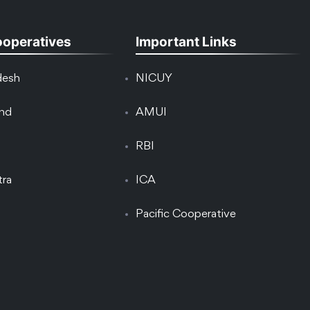
ooperatives
Important Links
desh
NICUY
and
AMUI
RBI
tra
ICA
Pacific Cooperative