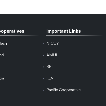
ooperatives
Important Links
desh
NICUY
and
AMUI
RBI
tra
ICA
Pacific Cooperative