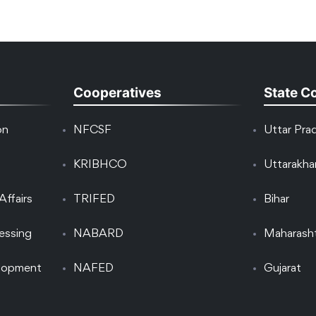
Cooperatives
State C
on
NFCSF
Uttar Pra
KRIBHCO
Uttarakh
Affairs
TRIFED
Bihar
essing
NABARD
Maharash
elopment
NAFED
Gujarat