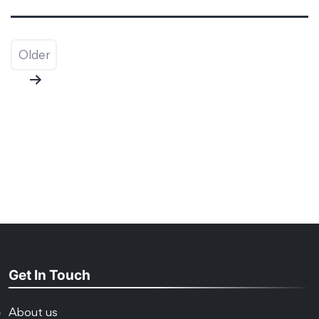
Posts
Older
pagination
Get In Touch
About us