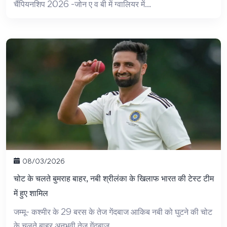
चैंपियनशिप 2026 -जोन ए व बी में ग्वालियर में...
08/03/2026
चोट के चलते बुमराह बाहर, नबी श्रीलंका के खिलाफ भारत की टेस्ट टीम
में हुए शामिल
जम्मू- कश्मीर के 29 बरस के तेज गेंदबाज आकिब नबी को घुटने की चोट
के चलते बाहर अनुभवी तेज गेंदबाज...