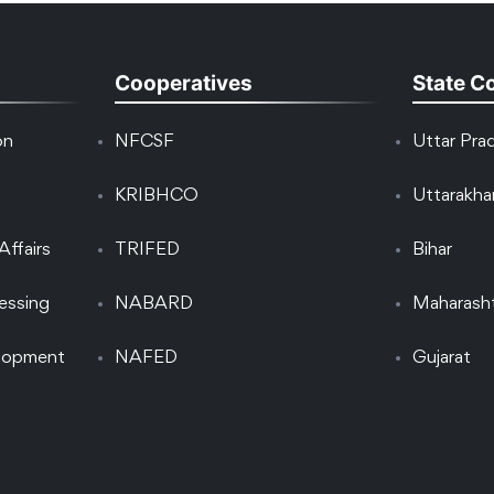
Cooperatives
State C
on
NFCSF
Uttar Pra
KRIBHCO
Uttarakh
Affairs
TRIFED
Bihar
essing
NABARD
Maharash
elopment
NAFED
Gujarat