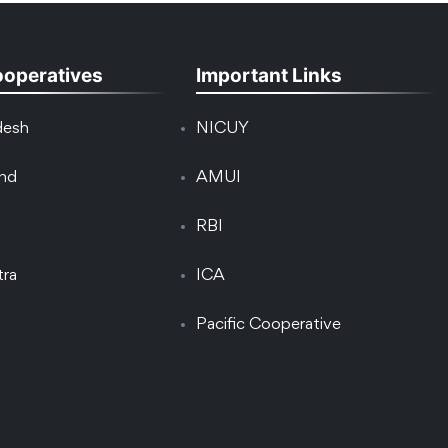
ooperatives
Important Links
desh
NICUY
and
AMUI
RBI
tra
ICA
Pacific Cooperative