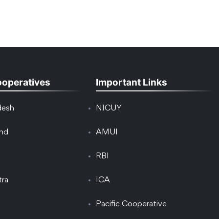
ooperatives
Important Links
desh
NICUY
and
AMUI
RBI
tra
ICA
Pacific Cooperative