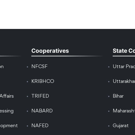
Cooperatives
State C
on
NFCSF
Uttar Pra
KRIBHCO
Uttarakh
Affairs
TRIFED
Bihar
essing
NABARD
Maharash
elopment
NAFED
Gujarat