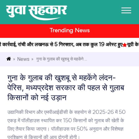
Trending News
र्रवाई, रांची और लखनऊ से 5 गिरफ्तार, अब तक कुल 19 अरेस्ट हुए
यूपी के प्
News
»
» गुना के गुलाब की खुशबू से महकेंगे ...
गुना के गुलाब की खुशबू से महकेंगे लंदन-
पेरिस, मध्यप्रदेश सरकार की पहल से गुलाब
किसानों को नई उड़ान
उद्यानिकी विभाग और एमपीआईडीसी के सहयोग से 2025-26 में 50
एकड़ में पॉलीहाउस स्थापित कर 150 किसानों को गुलाब की खेती के
लिए तैयार किया जाएगा। पॉलीहाउस पर 50% अनुदान और विशेषज्ञ
प्रशिक्षण से किसानों की आय दोगुनी होगी।