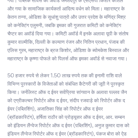
गया। पब्लिक सर्विस का अवॉर्ड जमशेदपुर के एसएसपी किशोर कौशल
और गया के सामाजिक कार्यकर्ता आदित्य वर्धन को मिला। महाराष्ट्र के
केतन तन्ना, ओडिशा के सुधांशु पात्रो और उत्तर प्रदेश के मणिंद्र मिश्र
को कनेक्टिंग एलुमनी, जबकि इमका की गुजरात कमिटी को कनेक्टिंग
चैप्टर का अवॉर्ड दिया गया। कमिटी अवॉर्ड में इनके अलावा यूपी के संतोष
कुमार वाल्मीकि, दिल्ली के कल्याण रंजन और नितिन प्रधान, पंजाब की
एलिस गुरम, महाराष्ट्र के ब्रज किशोर, ओडिशा के ब्योमकेश बिस्वाल और
महाराष्ट्र के कृष्णा पोफले को पिलर्स ऑफ इमका अवॉर्ड से नवाजा गया।
50 हजार रुपये से लेकर 1.50 लाख रुपये तक की इनामी राशि वाले
विभिन्न पुरस्कारों के विजेताओं को संबंधित कैटेगरी की जूरी ने पुरस्कृत
किया। जर्नलिस्ट ऑफ द ईयर सर्वप्रिया सांगवान के अलावा पल्लव जैन
को एग्रीकल्चर रिपोर्टर ऑफ द ईयर, संदीप रजवाड़े को रिपोर्टर ऑफ द
ईयर (पब्लिशिंग), अजातिका सिंह को रिपोर्टर ऑफ द ईयर
(ब्रॉडकास्टिंग), हर्षिता राठौर को प्रोड्यूसर ऑफ द ईयर, आर. सम्बन
को इंडियन लैंग्वेज रिपोर्टर ऑफ द ईयर (पब्लिशिंग), अनुज कुमार दास को
इंडियन लैंग्वेज रिपोर्टर ऑफ द ईयर (ब्रॉडकास्टिंग), पंकज बोरा को ऐड