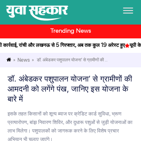
Trending News
ार्रवाई, रांची और लखनऊ से 5 गिरफ्तार, अब तक कुल 19 अरेस्ट हुए
यूपी के प्
News
»
» डॉ. अंबेडकर पशुपालन योजना’ से ग्रामीणों की ...
डॉ. अंबेडकर पशुपालन योजना’ से ग्रामीणों की
आमदनी को लगेंगे पंख, जानिए इस योजना के
बारे में
इसके तहत किसानों को शून्य ब्याज पर क्रेडिट कार्ड सुविधा, भ्रूण
प्रत्यारोपण, बांझ निवारण शिविर, और दुधारू पशुओं से जुड़ी योजनाओं का
लाभ मिलेगा। पशुपालकों को जागरूक करने के लिए विशेष प्रचार
अभियान भी चलाए जाएंगे।