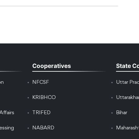
Cooperatives
State C
on
NFCSF
Uttar Pra
KRIBHCO
Uttarakh
Affairs
TRIFED
Bihar
essing
NABARD
Maharash