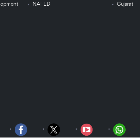
elopment
NAFED
Gujarat