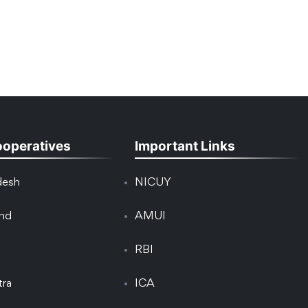
ooperatives
Important Links
desh
NICUY
and
AMUI
RBI
tra
ICA