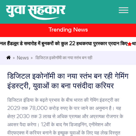
Trending News
नल हैंडलूम डे समारोह में बुनकरों को कुल 22 हथकरघा पुरस्कार प्रदान किए
थाईलैंड:
News
»
» डिजिटल इकोनॉमी का नया स्तंभ बन रही
डिजिटल इकोनॉमी का नया स्तंभ बन रही गेमिंग
इंडस्ट्री, युवाओं का बना पसंदीदा करियर
डिजिटल इंडिया के बढ़ते प्रभाव के बीच भारत की गेमिंग इंडस्ट्री का
2029 तक 78,000 करोड़ रुपए के पार जाने का अनुमान है। यह
क्षेत्र 2030 तक 3 लाख से अधिक प्रत्यक्ष और अप्रत्यक्ष रोजगार के
अवसर पैदा करेगा। 12वीं के बाद गेम डिजाइनिंग, एनीमेशन और
वीएफएक्स में करियर बनाने के इच्छुक युवाओं के लिए यह लेख विस्तृत