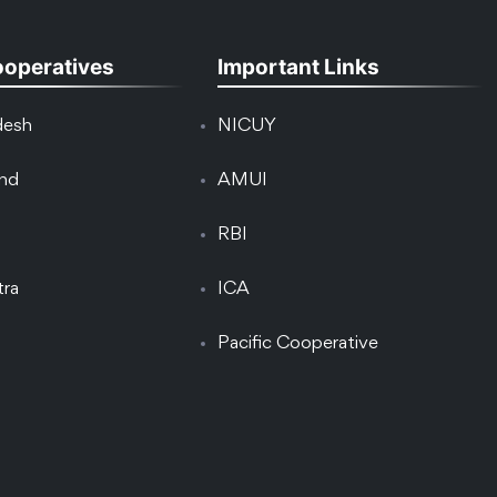
ooperatives
Important Links
desh
NICUY
and
AMUI
RBI
tra
ICA
Pacific Cooperative