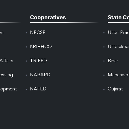
Cooperatives
State C
on
NFCSF
Uttar Pra
KRIBHCO
Uttarakh
Affairs
TRIFED
Bihar
essing
NABARD
Maharash
elopment
NAFED
Gujarat