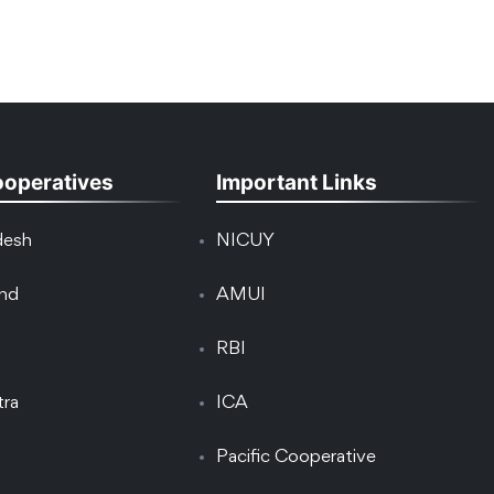
ooperatives
Important Links
desh
NICUY
and
AMUI
RBI
tra
ICA
Pacific Cooperative