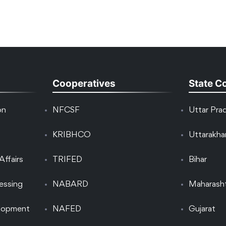
Cooperatives
State C
on
NFCSF
Uttar Pra
KRIBHCO
Uttarakh
Affairs
TRIFED
Bihar
essing
NABARD
Maharash
elopment
NAFED
Gujarat