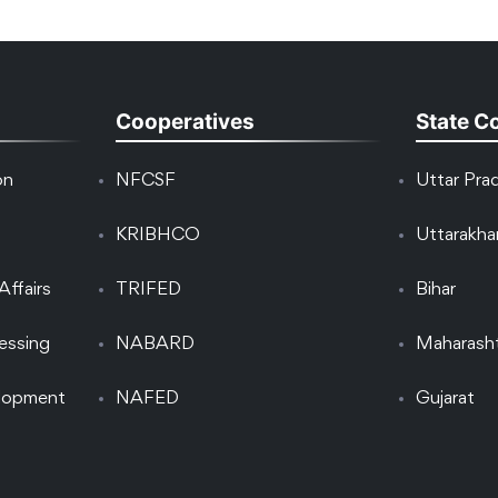
Cooperatives
State C
on
NFCSF
Uttar Pra
KRIBHCO
Uttarakh
Affairs
TRIFED
Bihar
essing
NABARD
Maharash
elopment
NAFED
Gujarat