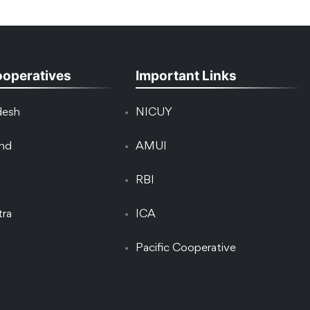
ooperatives
Important Links
desh
NICUY
and
AMUI
RBI
tra
ICA
Pacific Cooperative