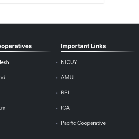
ooperatives
Important Links
desh
NICUY
and
AMUI
RBI
tra
ICA
Pacific Cooperative