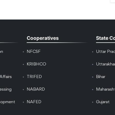
Cooperatives
State C
on
NFCSF
Uttar Pra
KRIBHCO
Uttarakh
Affairs
TRIFED
Bihar
essing
NABARD
Maharash
elopment
NAFED
Gujarat