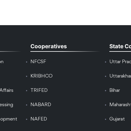
Cooperatives
State C
on
NFCSF
Uttar Pra
KRIBHCO
Uttarakh
Affairs
TRIFED
Bihar
essing
NABARD
Maharash
elopment
NAFED
Gujarat