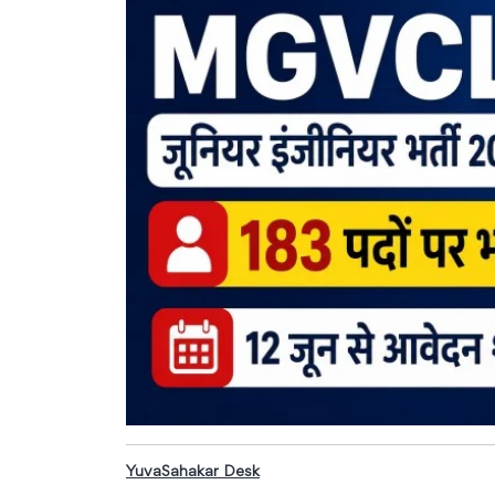
YuvaSahakar Desk