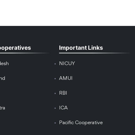
ooperatives
Important Links
desh
NICUY
and
AMUI
RBI
tra
ICA
Pacific Cooperative