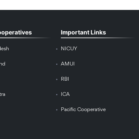
ooperatives
Important Links
desh
NICUY
and
AMUI
RBI
tra
ICA
Pacific Cooperative