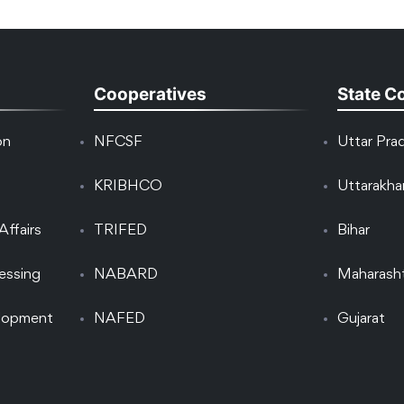
Cooperatives
State C
on
NFCSF
Uttar Pra
KRIBHCO
Uttarakh
Affairs
TRIFED
Bihar
essing
NABARD
Maharash
elopment
NAFED
Gujarat