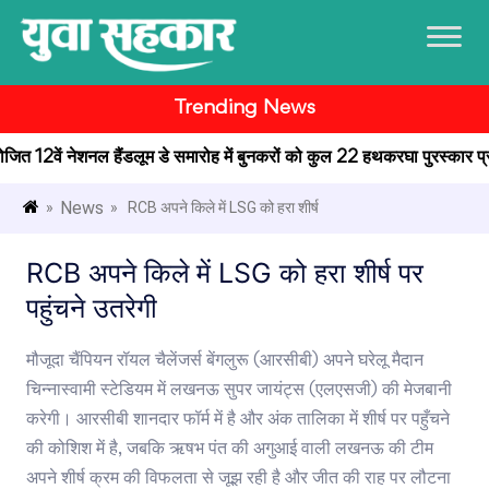
Trending News
ोजित 12वें नेशनल हैंडलूम डे समारोह में बुनकरों को कुल 22 हथकरघा पुरस्कार प्रदान 
News
»
» RCB अपने किले में LSG को हरा शीर्ष
RCB अपने किले में LSG को हरा शीर्ष पर
पहुंचने उतरेगी
मौजूदा चैंपियन रॉयल चैलेंजर्स बेंगलुरू (आरसीबी) अपने घरेलू मैदान
चिन्नास्वामी स्टेडियम में लखनऊ सुपर जायंट्स (एलएसजी) की मेजबानी
करेगी। आरसीबी शानदार फॉर्म में है और अंक तालिका में शीर्ष पर पहुँचने
की कोशिश में है, जबकि ऋषभ पंत की अगुआई वाली लखनऊ की टीम
अपने शीर्ष क्रम की विफलता से जूझ रही है और जीत की राह पर लौटना