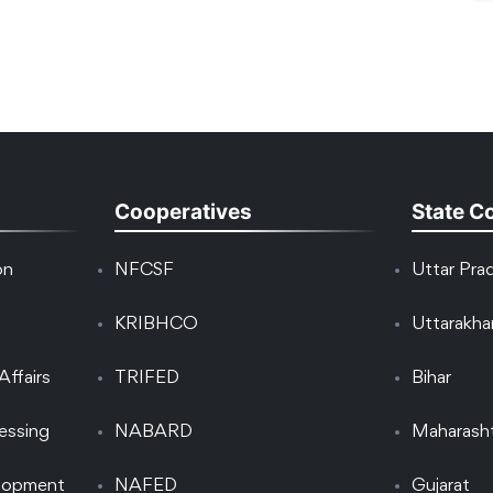
Cooperatives
State C
on
NFCSF
Uttar Pra
KRIBHCO
Uttarakh
Affairs
TRIFED
Bihar
essing
NABARD
Maharash
elopment
NAFED
Gujarat