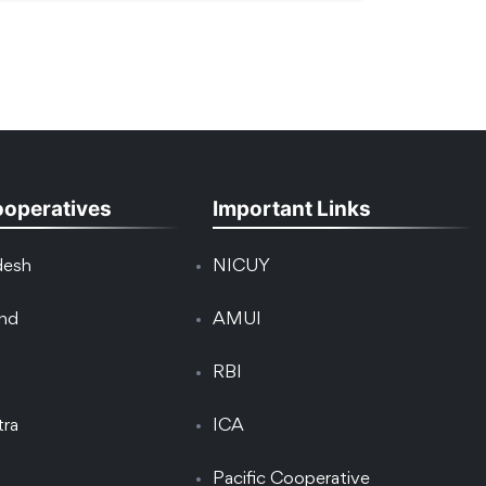
ooperatives
Important Links
desh
NICUY
and
AMUI
RBI
tra
ICA
Pacific Cooperative