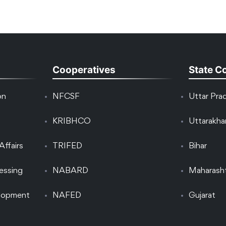
Cooperatives
State C
on
NFCSF
Uttar Pra
KRIBHCO
Uttarakh
Affairs
TRIFED
Bihar
essing
NABARD
Maharash
elopment
NAFED
Gujarat