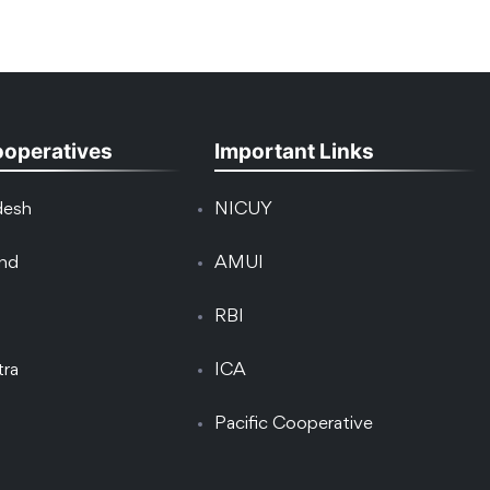
ooperatives
Important Links
desh
NICUY
and
AMUI
RBI
tra
ICA
Pacific Cooperative