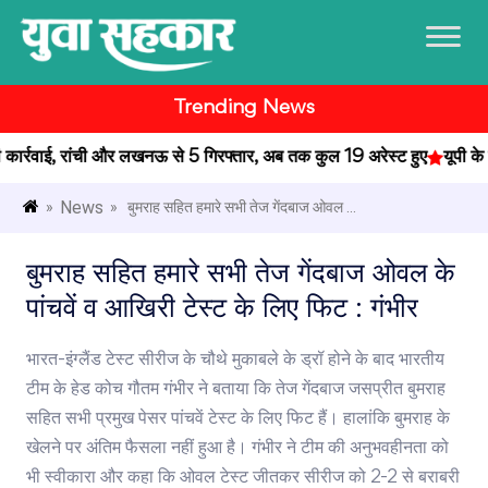
Trending News
्रवाई, रांची और लखनऊ से 5 गिरफ्तार, अब तक कुल 19 अरेस्ट हुए
यूपी के प्र
News
»
» बुमराह सहित हमारे सभी तेज गेंदबाज ओवल ...
बुमराह सहित हमारे सभी तेज गेंदबाज ओवल के
पांचवें व आखिरी टेस्ट के लिए फिट : गंभीर
भारत-इंग्लैंड टेस्ट सीरीज के चौथे मुकाबले के ड्रॉ होने के बाद भारतीय
टीम के हेड कोच गौतम गंभीर ने बताया कि तेज गेंदबाज जसप्रीत बुमराह
सहित सभी प्रमुख पेसर पांचवें टेस्ट के लिए फिट हैं। हालांकि बुमराह के
खेलने पर अंतिम फैसला नहीं हुआ है। गंभीर ने टीम की अनुभवहीनता को
भी स्वीकारा और कहा कि ओवल टेस्ट जीतकर सीरीज को 2-2 से बराबरी