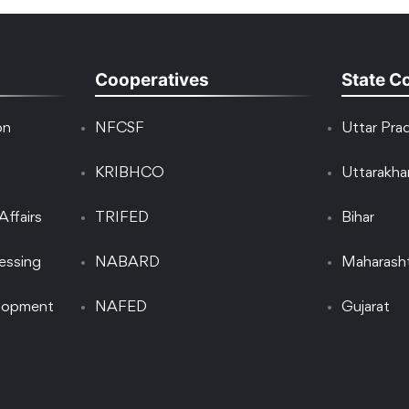
Cooperatives
State C
on
NFCSF
Uttar Pra
KRIBHCO
Uttarakh
Affairs
TRIFED
Bihar
essing
NABARD
Maharash
elopment
NAFED
Gujarat