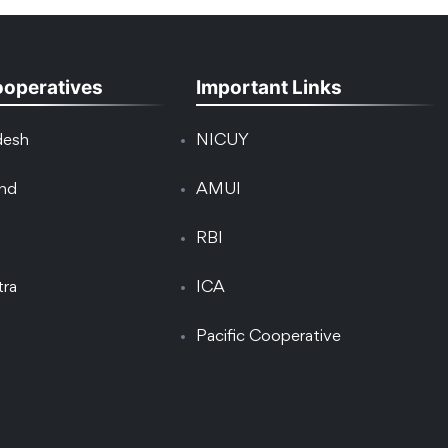
ooperatives
Important Links
desh
NICUY
and
AMUI
RBI
tra
ICA
Pacific Cooperative