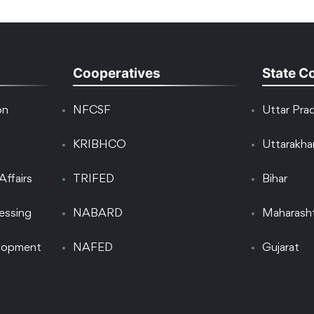
Cooperatives
State C
on
NFCSF
Uttar Pra
KRIBHCO
Uttarakh
Affairs
TRIFED
Bihar
essing
NABARD
Maharash
elopment
NAFED
Gujarat