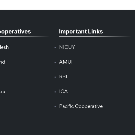
ooperatives
Important Links
desh
NICUY
and
AMUI
RBI
tra
ICA
Pacific Cooperative