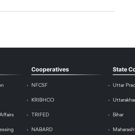
Cooperatives
State C
on
NFCSF
Uttar Pra
KRIBHCO
Uttarakh
Affairs
TRIFED
Bihar
essing
NABARD
Maharash