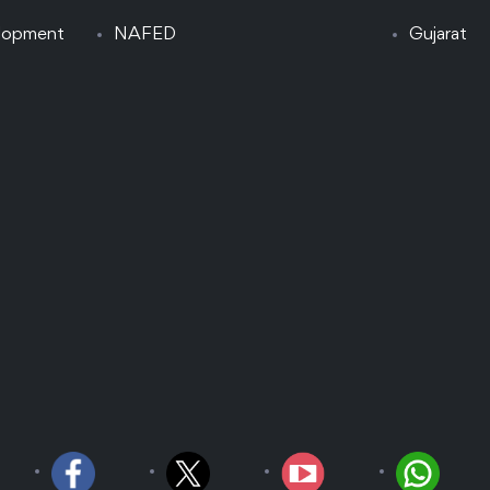
elopment
NAFED
Gujarat