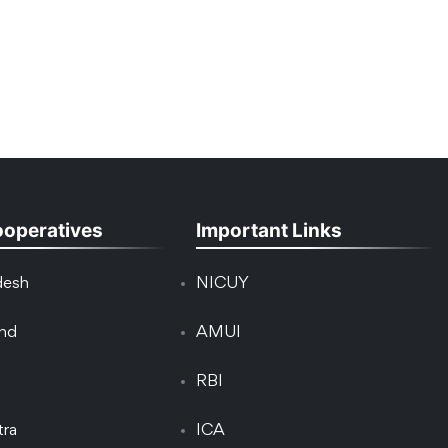
ooperatives
Important Links
desh
NICUY
and
AMUI
RBI
tra
ICA