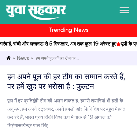
Trending News
वाई, रांची और लखनऊ से 5 गिरफ्तार, अब तक कुल 19 अरेस्ट हुए
यूपी के प्रताप
News
»
» हम अपने पूल की हर टीम का ...
हम अपने पूल की हर टीम का सम्मान करते हैं,
पर हमें खुद पर भरोसा है : फुल्टन
पूल में हर प्रतिद्वंद्वी टीम की अलग ताकत है, हमारी तैयारियां भी इसी के
अनुरूप, हम अपने स्ट्रक्चर, अपने हमलों और फिनिशिंग पर बहुत मेहनत
कर रहे हैं, भारत पुरुष हॉकी विश्व कप मे पाक से 19 अगस्त को
भिड़ेगासत्येन्द्र पाल सिंह