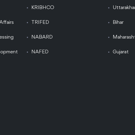
KRIBHCO
Uttarakh
Affairs
TRIFED
Bihar
essing
NABARD
Maharash
elopment
NAFED
Gujarat