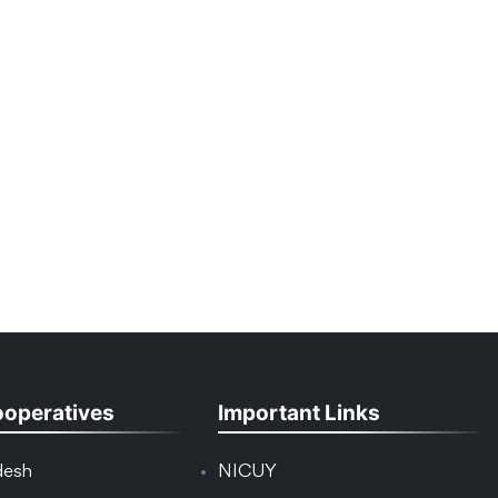
ooperatives
Important Links
desh
NICUY