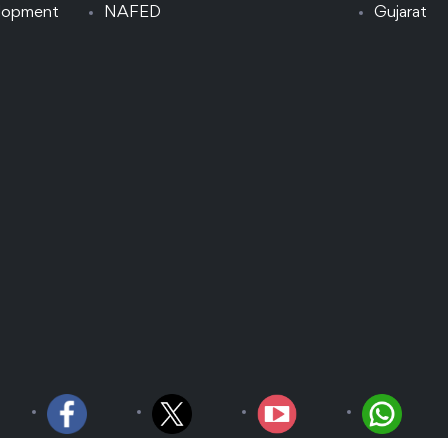
elopment
NAFED
Gujarat