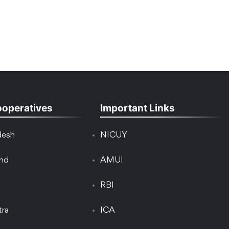
ooperatives
Important Links
desh
NICUY
and
AMUI
RBI
tra
ICA