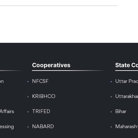
Cooperatives
State C
on
NFCSF
Uttar Pra
KRIBHCO
Uttarakh
Affairs
TRIFED
Bihar
essing
NABARD
Maharash