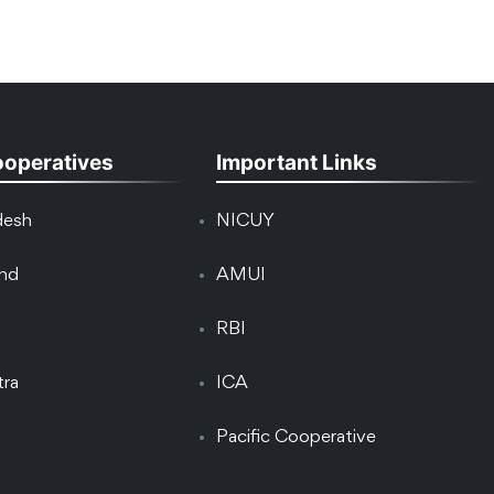
ooperatives
Important Links
desh
NICUY
and
AMUI
RBI
tra
ICA
Pacific Cooperative