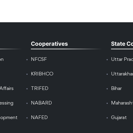
Cooperatives
State C
on
NFCSF
Uttar Pra
KRIBHCO
Uttarakh
Affairs
TRIFED
Bihar
essing
NABARD
Maharash
elopment
NAFED
Gujarat