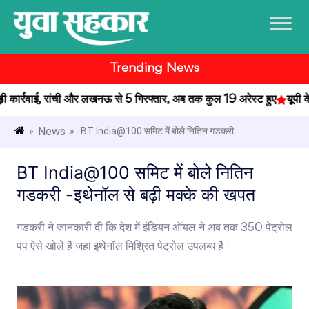
Trending News
ार्रवाई, रांची और लखनऊ से 5 गिरफ्तार, अब तक कुल 19 अरेस्ट हुए
यूपी के प
News
»
» BT India@100 समिट में बोले नितिन गडकरी
BT India@100 समिट में बोले नितिन
गडकरी -इथेनॉल से बढ़ी मक्के की खपत
गडकरी ने जानकारी दी कि देश में इंडियन ऑयल ने अब तक 350 पेट्रोल
पंप ऐसे खोले हैं जहां इथेनॉल मिश्रित पेट्रोल उपलब्ध है।