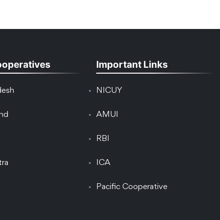
ooperatives
Important Links
desh
NICUY
and
AMUI
RBI
tra
ICA
Pacific Cooperative