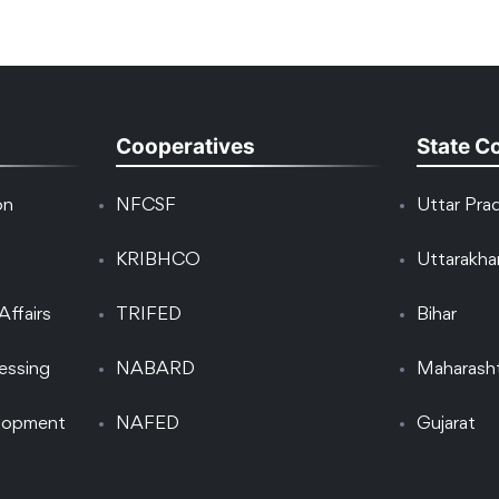
Cooperatives
State C
on
NFCSF
Uttar Pra
KRIBHCO
Uttarakh
Affairs
TRIFED
Bihar
essing
NABARD
Maharash
elopment
NAFED
Gujarat