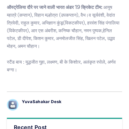
ऑस्ट्रेलिया दौरे पर जाने वाली भारत अंडर 19 क्रिकेट टीम:
आयुष
म्हात्रे (कप्तान), विहान मल्होत्रा (उपकप्तान), वैभ।व सूर्यवंशी, वेदांत
त्रिवेदी, राहुल कुमार, अभिज्ञान कुंडू(विकटकीपर), हरवंश सिंह पंगालिया
(विकेटकीपर), आर एस अंबरीश, कनिष्क चौहान, नमन पुष्पक,हेनिल
पटेल, डी दीपेश, किशन कुमार, अनमोलजीत सिंह, खिलन पटेल, उद्धव
मोहन, अमन चौहान।
स्टैंड बाय : युद्धजीत गुहा, लक्ष्मण, बी के किशोार, अलंकृत रपोले, अर्णव
बग्गा।
YuvaSahakar Desk
Recent Post