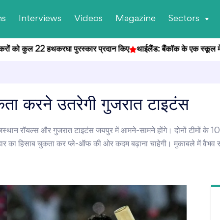
ns
Interviews
Videos
Magazine
Sectors
ं को कुल 22 हथकरघा पुरस्कार प्रदान किए
थाईलैंड: बैंकॉक के एक स्कूल में छात्र 
कता करने उतरेगी गुजरात टाइटंस
्थान रॉयल्स और गुजरात टाइटंस जयपुर में आमने-सामने होंगे। दोनों टीमों के 10
ार का हिसाब चुकता कर प्ले-ऑफ की ओर कदम बढ़ाना चाहेगी। मुकाबले में वैभव स