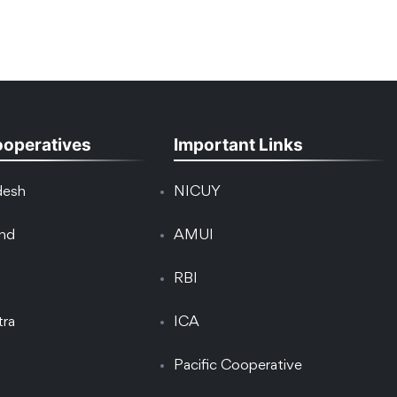
ooperatives
Important Links
desh
NICUY
and
AMUI
RBI
tra
ICA
Pacific Cooperative