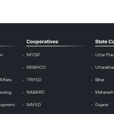
Cooperatives
State C
on
NFCSF
Uttar Pra
KRIBHCO
Uttarakh
Affairs
TRIFED
Bihar
essing
NABARD
Maharash
elopment
NAFED
Gujarat