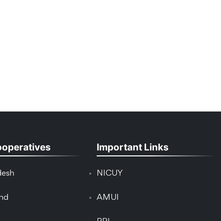
ooperatives
Important Links
desh
NICUY
and
AMUI