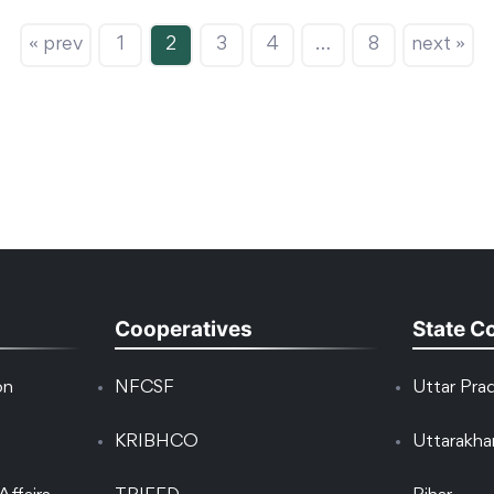
« prev
1
2
3
4
…
8
next »
Cooperatives
State C
on
NFCSF
Uttar Pra
KRIBHCO
Uttarakh