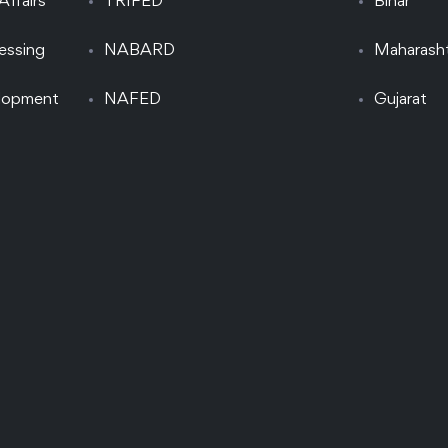
Affairs
TRIFED
Bihar
essing
NABARD
Maharash
elopment
NAFED
Gujarat