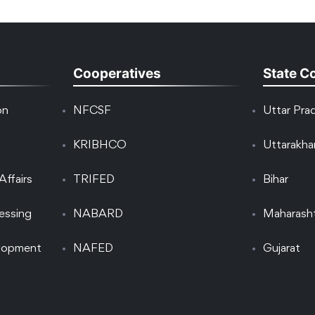
Cooperatives
State C
on
NFCSF
Uttar Pra
KRIBHCO
Uttarakh
Affairs
TRIFED
Bihar
essing
NABARD
Maharash
elopment
NAFED
Gujarat