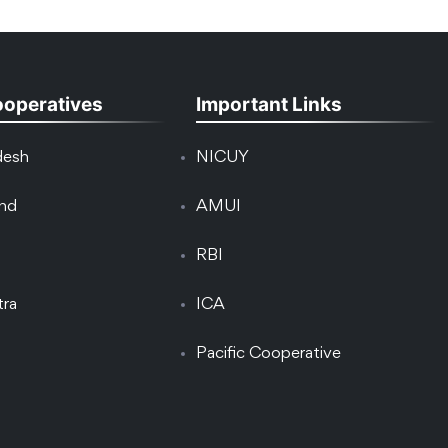
ooperatives
Important Links
desh
NICUY
and
AMUI
RBI
tra
ICA
Pacific Cooperative