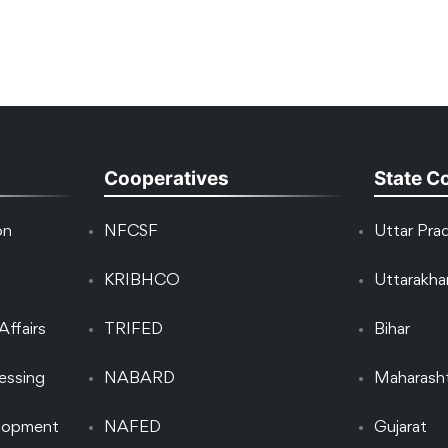
Cooperatives
State C
on
NFCSF
Uttar Pra
KRIBHCO
Uttarakh
Affairs
TRIFED
Bihar
essing
NABARD
Maharash
elopment
NAFED
Gujarat