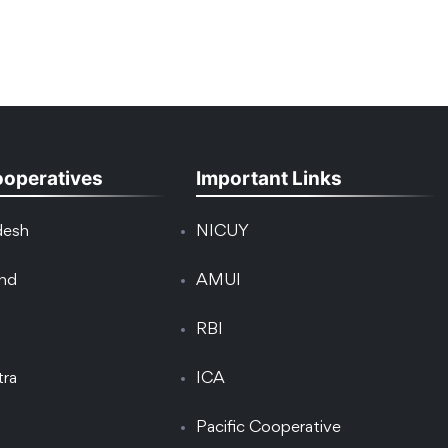
ooperatives
Important Links
desh
NICUY
and
AMUI
RBI
tra
ICA
Pacific Cooperative